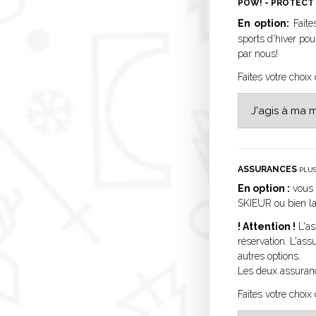
POW! - PROTECT
En option:
Faite
sports d'hiver po
par nous!
Faites votre choix
ASSURANCES
PLUS
En option :
vous 
SKIEUR ou bien l
! Attention !
L'as
réservation. L'as
autres options.
Les deux assuranc
Faites votre choix