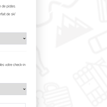
 de pistes.
fait de ski'
dès votre check-in