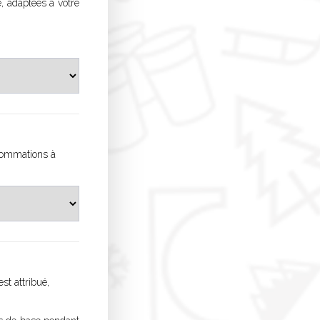
, adaptées à votre
nsommations à
st attribué,