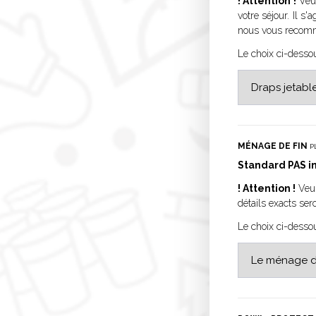
! Attention !
Veui
votre séjour. Il s
nous vous recomma
Le choix ci-desso
MÉNAGE DE FIN
P
Standard PAS in
! Attention !
Veui
détails exacts se
Le choix ci-desso