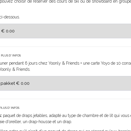
ouvez choisir de réserver des cours de ski ou de snowboard en groupe
 ci-dessous.
S
PLUS D' INFOS
euner pendant 6 jours chez Yoonly & Friends + une carte Yoyo de 10 co
 Yoonly & Friends.
PLUS D' INFOS
:
paquet de draps jetables, adapté au type de chambre et de lit qui vous e
e d'oreiller, un drap-housse et un drap.