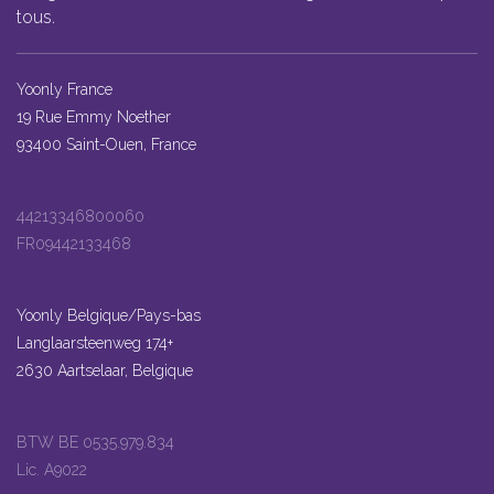
tous.
Yoonly France
19 Rue Emmy Noether
93400 Saint-Ouen, France
44213346800060
FR09442133468
Yoonly Belgique/Pays-bas
Langlaarsteenweg 174+
2630 Aartselaar, Belgique
BTW BE 0535.979.834
Lic. A9022