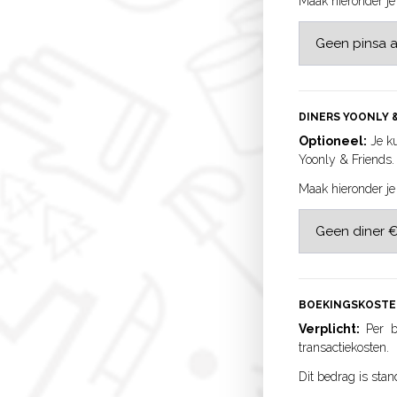
Maak hieronder je
DINERS YOONLY 
Optioneel:
Je ku
Yoonly & Friends.
Maak hieronder je
BOEKINGSKOST
Verplicht:
Per bo
transactiekosten.
Dit bedrag is stan