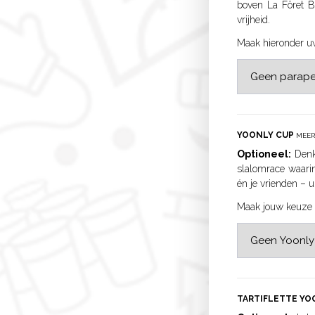
boven La Fôret B
vrijheid.
Maak hieronder u
YOONLY CUP
MEER
Optioneel:
Denk
slalomrace waarin
én je vrienden – ui
Maak jouw keuze 
TARTIFLETTE YO