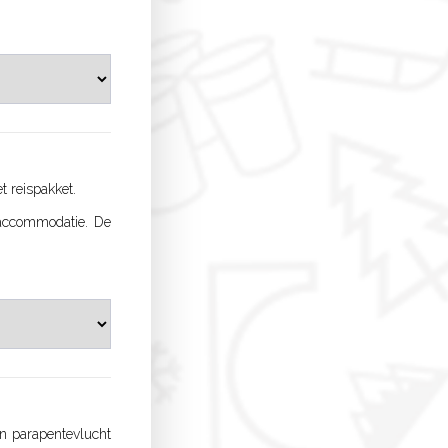
t reispakket.
e accommodatie. De
en parapentevlucht