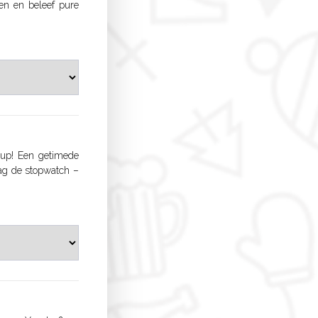
en en beleef pure
 Cup! Een getimede
aag de stopwatch –