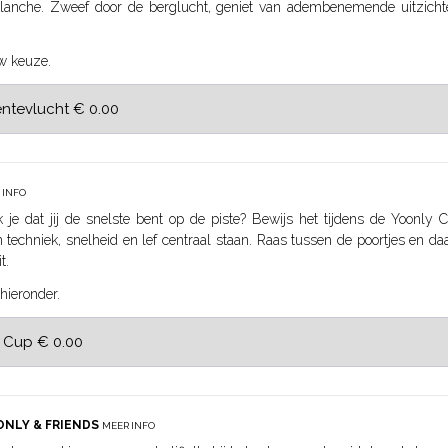
lanche. Zweef door de berglucht, geniet van adembenemende uitzicht
w keuze.
 INFO
 je dat jij de snelste bent op de piste? Bewijs het tijdens de Yoonly
 techniek, snelheid en lef centraal staan. Raas tussen de poortjes en d
t.
hieronder.
ONLY & FRIENDS
MEER INFO