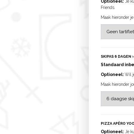
Optioneel:
Je ku
Friends.
Maak hieronder je
SKIPAS 6 DAGEN
M
Standaard inb
Optioneel:
Wil j
Maak hieronder j
PIZZA APÉRO YO
Optioneel:
Je ku