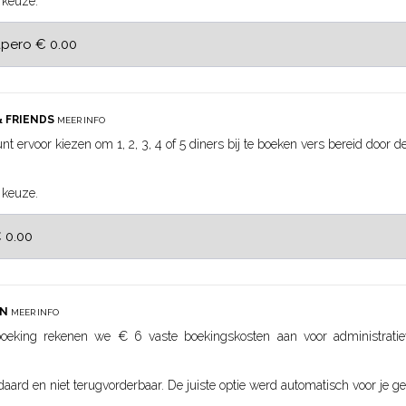
 keuze.
& FRIENDS
MEER INFO
nt ervoor kiezen om 1, 2, 3, 4 of 5 diners bij te boeken vers bereid door 
 keuze.
EN
MEER INFO
eking rekenen we € 6 vaste boekingskosten aan voor administratie
daard en niet terugvorderbaar. De juiste optie werd automatisch voor je ge