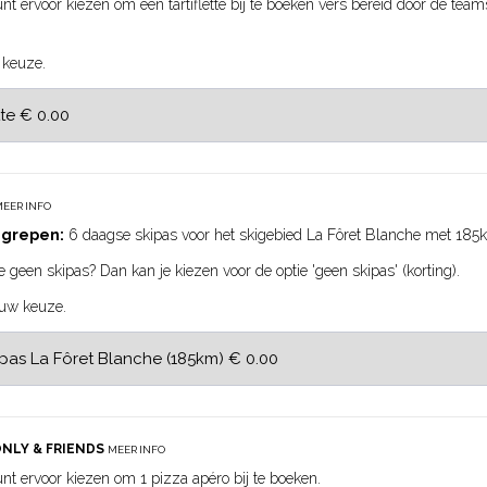
nt ervoor kiezen om een tartiflette bij te boeken vers bereid door de tea
 keuze.
EER INFO
egrepen:
6 daagse skipas voor het skigebied La Fôret Blanche met 185k
e geen skipas? Dan kan je kiezen voor de optie 'geen skipas' (korting).
ouw keuze.
ONLY & FRIENDS
MEER INFO
nt ervoor kiezen om 1 pizza apéro bij te boeken.