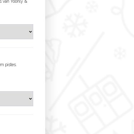
ms van Yoonly &
m pistes.