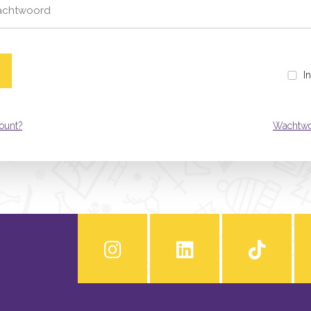
I
ount?
Wachtwo