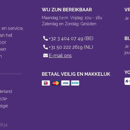
WIJ ZIJN BEREIKBAAR
V
Maandag t.e.m. Vrijdag: 10u - 18u
Je
Zaterdag en Zondag: Gesloten
 en service,
an het
+32 3 404 07 49 (BE)
B
oor
Je
+31 50 222 2619 (NL)
een
jou
E-mail ons
n
YO
BETAAL VEILIG EN MAKKELIJK
erland
174+
elgië
.834