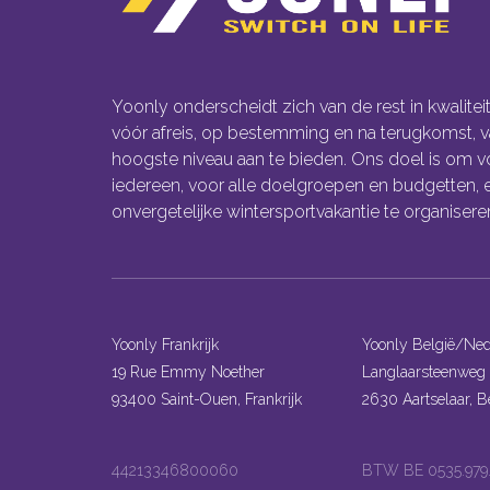
Yoonly onderscheidt zich van de rest in kwaliteit
vóór afreis, op bestemming en na terugkomst, v
hoogste niveau aan te bieden. Ons doel is om v
iedereen, voor alle doelgroepen en budgetten, 
onvergetelijke wintersportvakantie te organisere
Yoonly Frankrijk
Yoonly België/Ned
19 Rue Emmy Noether
Langlaarsteenweg 
93400 Saint-Ouen, Frankrijk
2630 Aartselaar, B
44213346800060
BTW BE 0535.979