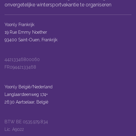
onvergetelijke wintersportvakantie te organiseren
Yoonly Frankrijk
19 Rue Emmy Noether
93400 Saint-Ouen, Frankrijk
44213346800060
FR09442133468
Yoonly België/Nederland
Langlaarsteenweg 174+
2630 Aartselaar, België
BTW BE 0535.979.834
Lic. A9022