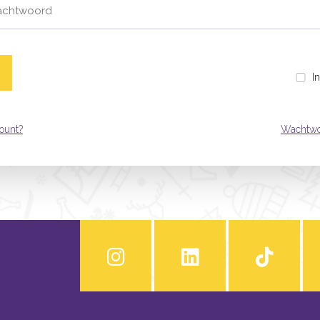
I
ount?
Wachtwo