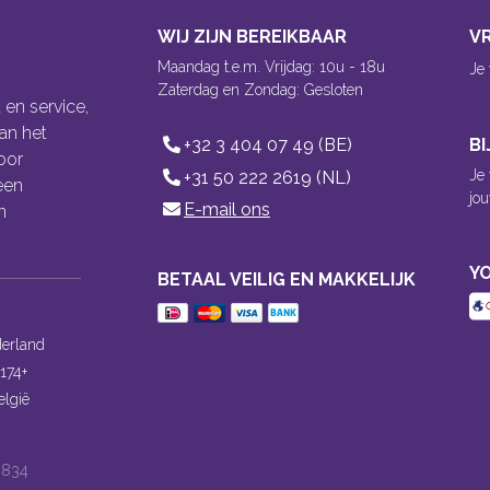
WIJ ZIJN BEREIKBAAR
V
Maandag t.e.m. Vrijdag: 10u - 18u
Je
Zaterdag en Zondag: Gesloten
 en service,
an het
+32 3 404 07 49 (BE)
B
oor
Je
+31 50 222 2619 (NL)
een
jou
E-mail ons
n
YO
BETAAL VEILIG EN MAKKELIJK
erland
174+
elgië
.834