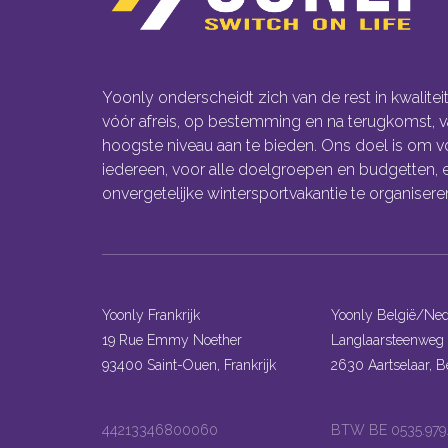
Yoonly onderscheidt zich van de rest in kwaliteit
vóór afreis, op bestemming en na terugkomst, v
hoogste niveau aan te bieden. Ons doel is om v
iedereen, voor alle doelgroepen en budgetten, 
onvergetelijke wintersportvakantie te organisere
Yoonly Frankrijk
Yoonly België/Ned
19 Rue Emmy Noether
Langlaarsteenweg 
93400 Saint-Ouen, Frankrijk
2630 Aartselaar, B
44213346800060
BTW BE 0535.979